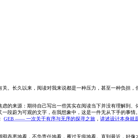
有关。长久以来，阅读对我来说都是一种压力，甚至一种负担，
焦虑的来源：期待自己写出一些其实在阅读当下并没有理解到、
又一段蔚为可观的文字，在我想象中，这是一件无从下手的事情
：
GEB —— 一次关于有序与无序的探寻之旅
，
讲述设计本身就
囫囵吞枣地看，不负责任地看，雁过无痕地看。直到最近，好像