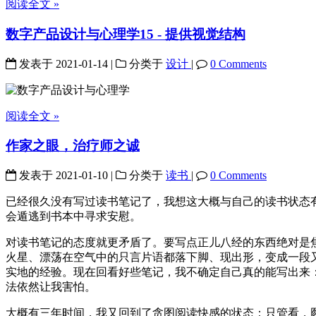
阅读全文 »
数字产品设计与心理学15 - 提供视觉结构
发表于
2021-01-14
|
分类于
设计
|
0 Comments
阅读全文 »
作家之眼，治疗师之诚
发表于
2021-01-10
|
分类于
读书
|
0 Comments
已经很久没有写过读书笔记了，我想这大概与自己的读书状态
会遁逃到书本中寻求安慰。
对读书笔记的态度就更矛盾了。要写点正儿八经的东西绝对是
火星、漂荡在空气中的只言片语都落下脚、现出形，变成一段
实地的经验。现在回看好些笔记，我不确定自己真的能写出来
法依然让我害怕。
大概有三年时间，我又回到了贪图阅读快感的状态：只管看，