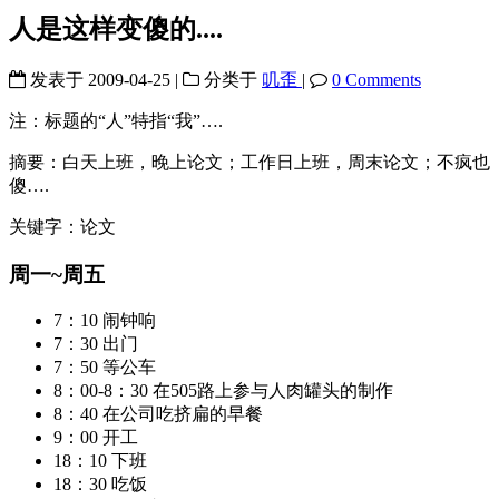
人是这样变傻的....
发表于
2009-04-25
|
分类于
叽歪
|
0 Comments
注：标题的“人”特指“我”….
摘要：白天上班，晚上论文；工作日上班，周末论文；不疯也
傻….
关键字：论文
周一~周五
7：10 闹钟响
7：30 出门
7：50 等公车
8：00-8：30 在505路上参与人肉罐头的制作
8：40 在公司吃挤扁的早餐
9：00 开工
18：10 下班
18：30 吃饭