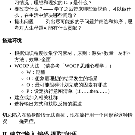
习情况，理想和现实的 Gap 是什么？
要改变什么？—— 学了之后带来哪些新视角，可以做什
么，在生活中解决哪些问题？
提出问题 —— 列出尽可能多的子问题并筛选和排序，思
考对人生母题可能有什么贡献？
搭建环境
根据知识粒度收集学习素材，原则：源头>数量，材料>
方法，效率>全面
WOOP 大法 （请参考「WOOP 思维心理学」）
W：期望
O：想象最理想的结果发生的场景
O：最可能阻碍计划完成的因素有哪些
P：设定执行意图清单（if……then……）
建立或加入相关社群
选择输出方式和获取反馈的渠道
切忌陷入在热身阶段无法自拔，现在流行用一个词形容这种情
况 —— 拖延症。
II. 建立“输入-编码-提取”闭环