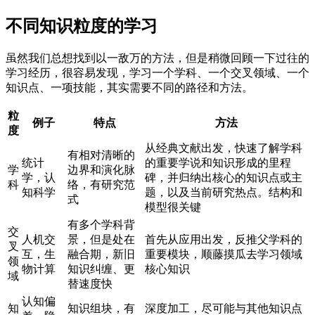
不同知识粒度的学习
虽然我们总想找到以一敌万的方法，但是稍微回顾一下过往的
学习经历，很容易发现，学习一个学科、一个交叉领域、一个
知识点、一项技能，其实需要不同的路径和方法。
粒
例子
特点
方法
度
从经典文献出发，快速了解学科
有相对清晰的
统计
的重要学说和知识形成的里程
学
边界和演化脉
学，认
碑，并归纳出核心的知识点或主
科
络，有研究范
知科学
题，以及当前研究热点。结构和
式
模型很关键
有多个学科背
交
人机交
景，但是处在
首先从应用出发，反推父学科的
叉
互，生
融合期，新旧
重要模块，顺藤摸瓜去学习领域
领
物计算
知识纠缠、更
核心知识
域
替速度快
认知偏
知
知识组块，有
深度加工，尽可能与其他知识点