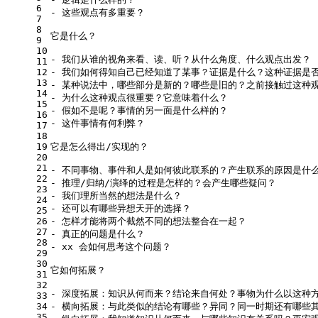
6
- 这些观点有多重要？
7
8
它是什么？
9
10
- 我们从谁的视角来看、读、听？从什么角度、什么观点出发？
11
12
- 我们如何得知自己已经知道了某事？证据是什么？这种证据是
13
- 某种说法中，哪些部分是新的？哪些是旧的？之前接触过这种
14
- 为什么这种观点很重要？它意味着什么？
15
- 假如不是呢？事情的另一面是什么样的？
16
- 这件事情有何利弊？
17
18
19
它是怎么得出/实现的？
20
21
- 不同事物、事件和人是如何彼此联系的？产生联系的原因是什
22
- 推理/归纳/演绎的过程是怎样的？会产生哪些疑问？
23
- 我们理所当然的想法是什么？
24
- 还可以有哪些异想天开的选择？
25
26
- 怎样才能将两个截然不同的想法整合在一起？
27
- 真正的问题是什么？
28
- xx 会如何思考这个问题？
29
30
它如何拓展？
31
32
- 深度拓展：知识从何而来？结论来自何处？事物为什么以这种
33
34
- 横向拓展：与此类似的结论有哪些？异同？同一时期还有哪些
35