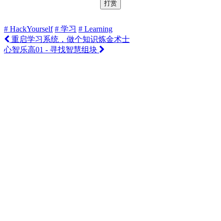
打赏
# HackYourself
# 学习
# Learning
重启学习系统，做个知识炼金术士
心智乐高01 - 寻找智慧组块