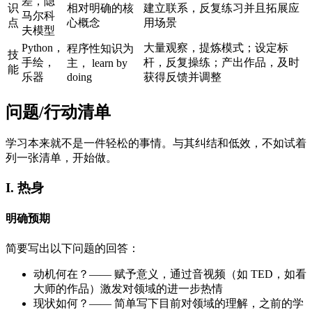
差，隐
识
相对明确的核
建立联系，反复练习并且拓展应
马尔科
点
心概念
用场景
夫模型
Python，
大量观察，提炼模式；设定标
程序性知识为
技
手绘，
杆，反复操练；产出作品，及时
主， learn by
能
乐器
doing
获得反馈并调整
问题/行动清单
学习本来就不是一件轻松的事情。与其纠结和低效，不如试着
列一张清单，开始做。
I. 热身
明确预期
简要写出以下问题的回答：
动机何在？—— 赋予意义，通过音视频（如 TED，如看
大师的作品）激发对领域的进一步热情
现状如何？—— 简单写下目前对领域的理解，之前的学