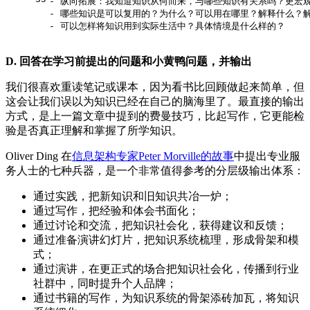
- 纵向拓展：我知道知识从何而来，与哪些知识有关系吗？更宏
- 哪些知识是可以复用的？为什么？可以用在哪里？解释什么？
- 可以怎样将知识用到实际生活中？具体情境是什么样的？
D. 回答在学习前提出的问题和小黄鸭问题，并输出
我们很喜欢重读笔记或课本，因为看书比回顾做起来简单，但
这会让我们误以为知识已经在自己的脑海里了。最直接的输出
方式，是上一篇文章中提到的费曼技巧，比起写作，它更能检
验是否真正理解和掌握了所学知识。
Oliver Ding 在
信息架构专家Peter Morville的故事
中提出专业服
务人士的七种兵器，是一个非常值得参考的分层级输出体系：
通过实践，把新知识和旧知识共冶一炉；
通过写作，把经验和体会书面化；
通过讨论和交流，把知识社会化，获得建议和反馈；
通过准备演讲幻灯片，把知识系统梳理，形成骨架和模
式；
通过演讲，在更正式的场合把知识社会化，传播到行业
社群中，同时提升个人品牌；
通过书籍的写作，为知识系统的骨架添砖加瓦，将知识