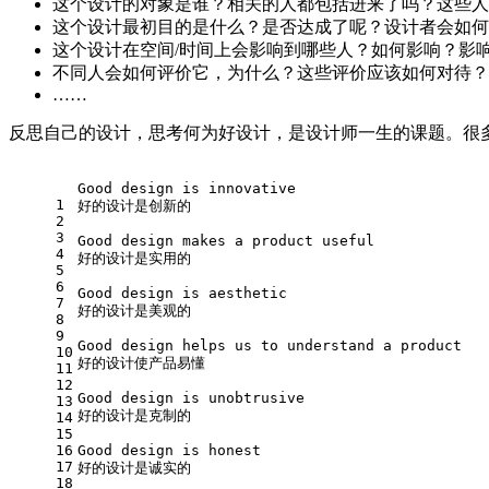
这个设计的对象是谁？相关的人都包括进来了吗？这些人
这个设计最初目的是什么？是否达成了呢？设计者会如何
这个设计在空间/时间上会影响到哪些人？如何影响？影
不同人会如何评价它，为什么？这些评价应该如何对待？
……
反思自己的设计，思考何为好设计，是设计师一生的课题。很多设计
Good design is innovative 
1
好的设计是创新的
2
3
Good design makes a product useful 
4
好的设计是实用的
5
6
Good design is aesthetic 
7
好的设计是美观的
8
9
Good design helps us to understand a product 
10
好的设计使产品易懂
11
12
Good design is unobtrusive 
13
好的设计是克制的
14
15
16
Good design is honest 
17
好的设计是诚实的
18