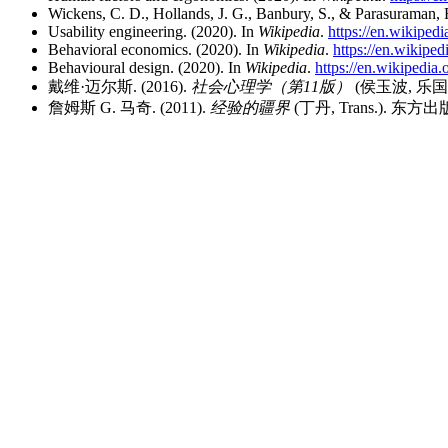
Wickens, C. D., Hollands, J. G., Banbury, S., & Parasuraman, 
Usability engineering. (2020). In
Wikipedia
.
https://en.wikipe
Behavioral economics. (2020). In
Wikipedia
.
https://en.wikip
Behavioural design. (2020). In
Wikipedia
.
https://en.wikipedi
戴维·迈尔斯. (2016).
社会心理学（第11版）
(侯玉波, 乐国安
詹姆斯 G. 马奇. (2011).
经验的疆界
(丁丹, Trans.). 东方出