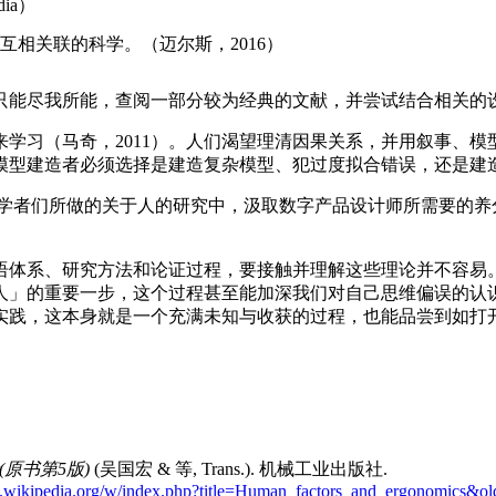
ia）
相关联的科学。（迈尔斯，2016）
只能尽我所能，查阅一部分较为经典的文献，并尝试结合相关的
学习（马奇，2011）。人们渴望理清因果关系，并用叙事、
模型建造者必须选择是建造复杂模型、犯过度拟合错误，还是建
从学者们所做的关于人的研究中，汲取数字产品设计师所需要的
语体系、研究方法和论证过程，要接触并理解这些理论并不容易
人」的重要一步，这个过程甚至能加深我们对自己思维偏误的认
实践，这本身就是一个充满未知与收获的过程，也能品尝到如打
原书第5版)
(吴国宏 & 等, Trans.). 机械工业出版社.
en.wikipedia.org/w/index.php?title=Human_factors_and_ergonomics&