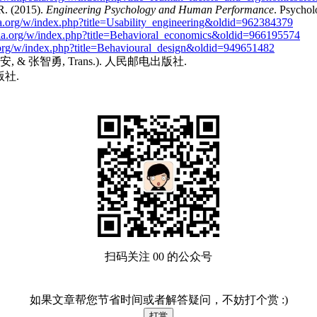
R. (2015).
Engineering Psychology and Human Performance
. Psychol
dia.org/w/index.php?title=Usability_engineering&oldid=962384379
edia.org/w/index.php?title=Behavioral_economics&oldid=966195574
a.org/w/index.php?title=Behavioural_design&oldid=949651482
, & 张智勇, Trans.). 人民邮电出版社.
版社.
扫码关注 00 的公众号
如果文章帮您节省时间或者解答疑问，不妨打个赏 :)
打赏