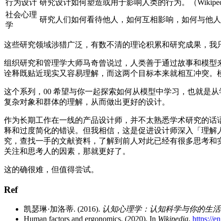
行为设计
研究设计如何塑造或用于影响人类的行为。（Wikiped
社会心理
研究人们如何看待他人，如何互相影响，如何与他人互
学
这些研究领域涉猎广泛，有数不清的理论积累和研究成果，我
组织研究和管理学大师马奇曾说过，人类善于通过故事和模型来
诠释既贴近现实又容易理解，而这两个目标本来就相互冲突。
这个系列，00 希望与你一起探索如何从模型中学习，也就是
复杂对象和群体的理解，从而做出更好的设计。
作为长期工作在一线的产品设计师，并不太熟悉学术研究的话
释和过度简化的错误。但我相信，这是促进设计师深入「理解
究，查找一手的文献资料，了解到前人对此已经有很多思考和
关注和思考人的因素，那就更好了。
这的确很难，但值得尝试。
Ref
凯瑟琳·加洛蒂. (2016).
认知心理学：认知科学与你的生活(
Human factors and ergonomics. (2020). In
Wikipedia
.
https://