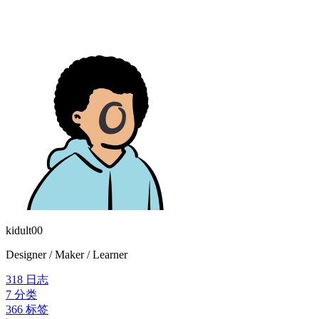
kidult00
Designer / Maker / Learner
318
日志
7
分类
366
标签