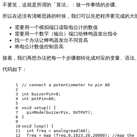
不要笑，这就是所谓的「算法」：做一件事情的步骤。
所以在还没有清晰思路的时候，我们可以先把程序要完成的大
需要用一个模拟端口读取电位计的数值
需要用一个数字（输出）端口给蜂鸣器发出指令
找一个办法让蜂鸣器发出不同音高
将电位计数值控制音高
接着，我们再想办法把每一个步骤都转化成对应的变量、语法
代码如下：
1
// connect a potentiometer to pin A0
2
3
int
 buzzerPin=
8
; 
4
int
 potPin=A0;
5
6
void
setup
()
{  
7
  pinMode(buzzerPin, OUTPUT);
8
}
9
10
void
loop
()
{
11
int
 freq = analogread(A0);
12
  freq = 
map
 (freq,
0
,
1023
,
20
,
20000
); 
//map the 