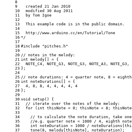
8
9
  created 21 Jan 2010
10
  modified 30 Aug 2011
11
  by Tom Igoe
12
13
  This example code is in the public domain.
14
15
  http://www.arduino.cc/en/Tutorial/Tone
16
*/
17
18
#
include
"pitches.h"
19
20
// notes in the melody:
21
int
 melody[] = {
22
  NOTE_C4, NOTE_G3, NOTE_G3, NOTE_A3, NOTE_G3, 
23
};
24
25
// note durations: 4 = quarter note, 8 = eighth
26
int
 noteDurations[] = {
27
4
, 
8
, 
8
, 
4
, 
4
, 
4
, 
4
, 
4
28
};
29
30
void
setup
()
{
31
// iterate over the notes of the melody:
32
for
 (
int
 thisNote = 
0
; thisNote < 
8
; thisNote
33
34
// to calculate the note duration, take one
35
//e.g. quarter note = 1000 / 4, eighth note
36
int
 noteDuration = 
1000
 / noteDurations[thi
37
    tone(
8
, melody[thisNote], noteDuration);