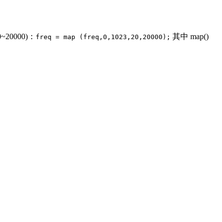
0000)：
其中 map()
freq = map (freq,0,1023,20,20000);