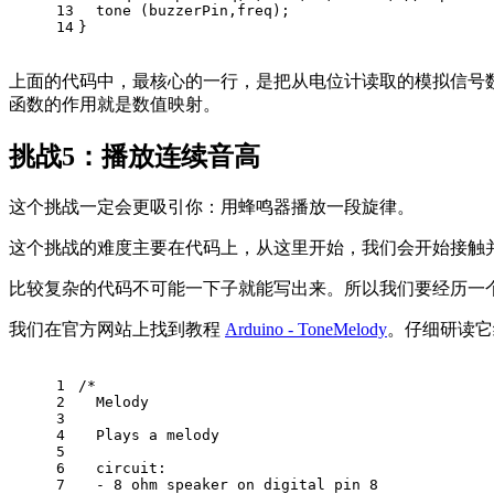
13
  tone (buzzerPin,freq); 
14
}
上面的代码中，最核心的一行，是把从电位计读取的模拟信号数值（范
函数的作用就是数值映射。
挑战5：播放连续音高
这个挑战一定会更吸引你：用蜂鸣器播放一段旋律。
这个挑战的难度主要在代码上，从这里开始，我们会开始接触
比较复杂的代码不可能一下子就能写出来。所以我们要经历一
我们在官方网站上找到教程
Arduino - ToneMelody
。仔细研读它
1
/*
2
  Melody
3
4
  Plays a melody
5
6
  circuit:
7
  - 8 ohm speaker on digital pin 8