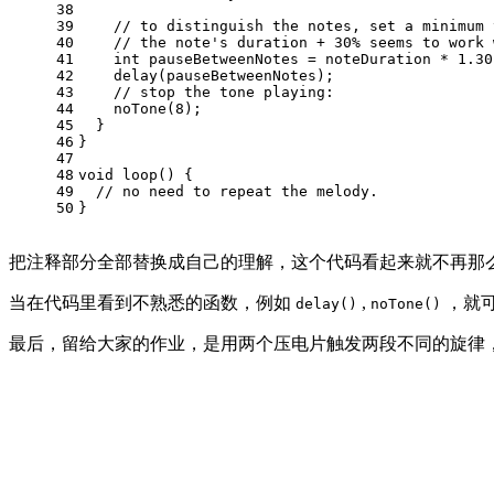
38
39
// to distinguish the notes, set a minimum 
40
// the note's duration + 30% seems to work 
41
int
 pauseBetweenNotes = noteDuration * 
1.30
42
    delay(pauseBetweenNotes);
43
// stop the tone playing:
44
    noTone(
8
);
45
  }
46
}
47
48
void
loop
()
{
49
// no need to repeat the melody.
50
}
把注释部分全部替换成自己的理解，这个代码看起来就不再那
当在代码里看到不熟悉的函数，例如
,
，就
delay()
noTone()
最后，留给大家的作业，是用两个压电片触发两段不同的旋律