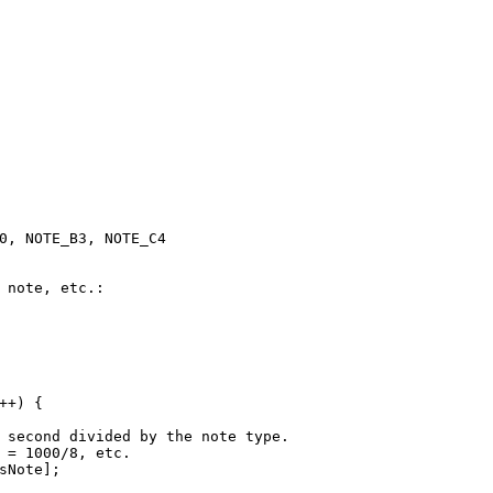
0
, NOTE_B3, NOTE_C4
 note, etc.:
++) {
 second divided by the note type.
 = 1000/8, etc.
sNote];